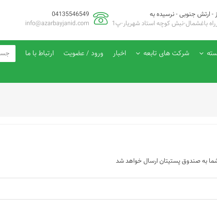
ز - ارتش جنوبی - نرسیده به
04135546549
راه باغشمال-نبش کوچه استاد شهریار-پ1
info@azarbayjanid.com
سته
شرکت های تابعه
اخبار
ورود / عضویت
ارتباط با ما
ری شما به صندوق پستیتان ارسال خواهد شد