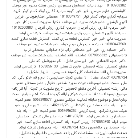
10103968382 بهداد بيات اسماعيل مسعودي رئیس هیئت مدیره غیر موظف
کارشناسي علوم سياسي خیر خیر گروه سرمايه گذاري فولاد گستر کوثر گروه
سرمايه گذاري فولاد گستر کوثر 10103349751 مصطفي افشارطويناني فرزين
قنبري قوشچي عضو هیئت مدیره غیر موظف دکترا مديريت کسب و کار خیر
خیر سرمايه گذاري ارزش آفرينان سرمايه گذاري ارزش آفرينان 10102500883
نماینده قايين شاهعلي نایب رئیس هیئت مدیره موظف کارشناسي ارشد
مديريت مالي خیر خیر گسترش قطعه سازي کمند گسترش قطعه سازي کمند
10380447560 نماینده حيدرعلي مردم خواه عضو هیئت مدیره غیر موظف
دکترا حسابداري خیر خیر مصطفي تراب نژاداصفهاني مصطفي تراب
نژاداصفهاني 0079966632 نماینده فاقد نماینده عضو هیئت مدیره غیر موظف
دکترا علوم اقتصادي خیر خیر مدیر عامل : نام مدیرعامل کد ملی
مقطع تحصیلی رشته تحصیلی قايين شاهعلي 1583056130 کارشناسي ارشد
مديريت مالي الف- مشخصات کلی کمیته حسابرسی تاریخ تشکیل :
1403/07/24تعداد اعضا : 3 اعضای کمیته حسابرسی : نام و نام خانوادگی کد
ملی سمت عضو غیرموظف هیئت‌ مدیره شخص حقوقی عضو مستقل عضو
مالی رشته تحصیلی آخرین مقطع تحصیلی تاریخ عضویت در کمیته آیا اقرارنامه
موضوع تبصره 6 ماده 14 حاکمیت شرکتی ارائه گردیده است؟ اهم سوابق - مدت
زمان/محل و موضوع سابقه فعالیت مرتضي مهدوي 5069298577 عضو کمیته
خیر - بله بله حسابداري کارشناسي 1402/12/26 بله مشاور مالي و عضو
هيئت مديره شرکتها زينب کريمي 0067696252 عضو کمیته خیر - بله بله
حسابداري کارشناسي ارشد 1401/07/01 بله مدير مالي شرکتها حيدرعلي
مردم خواه 2970559390 رییس کمیته بله گسترش قطعه سازي کمند خیر
بله حسابداري دانشجوي دکترا 1403/07/24 بله مديرعامل شرکت فولاد
صنعت صايب تبريز ب - مشخصات کلی واحد حسابرسی داخلیتاریخ تشکیل :