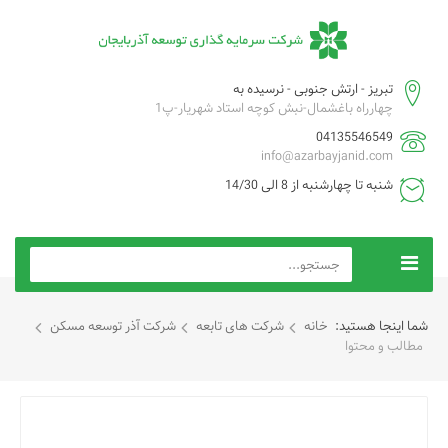
تبریز - ارتش جنوبی - نرسیده به
چهارراه باغشمال-نبش کوچه استاد شهریار-پ1
04135546549
info@azarbayjanid.com
شنبه تا چهارشنبه از 8 الی 14/30
شما اینجا هستید:
خانه
شرکت های تابعه
شركت آذر توسعه مسکن
مطالب و محتوا