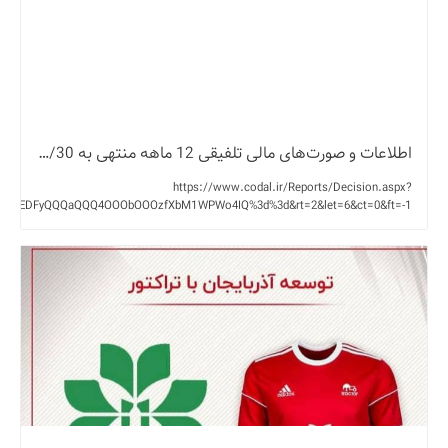
اطلاعات و صورت‌های مالی تلفیقی 12 ماهه منتهی به 1403/12/30 (حسابرسی شده)
https://www.codal.ir/Reports/Decision.aspx?
al=NmEDFyQQQaQQQ4OOObOOOzfXbM1WPWo4IQ%3d%3d&rt=2&let=6&ct=0&ft=-1