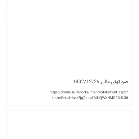
.
صورتهای مالی 1402/12/29
https://codal.ir/Reports/InterimStatement.aspx?
LetterSerial=boz2jq7hLnJf7dK0jWXHMQ%3d%3d