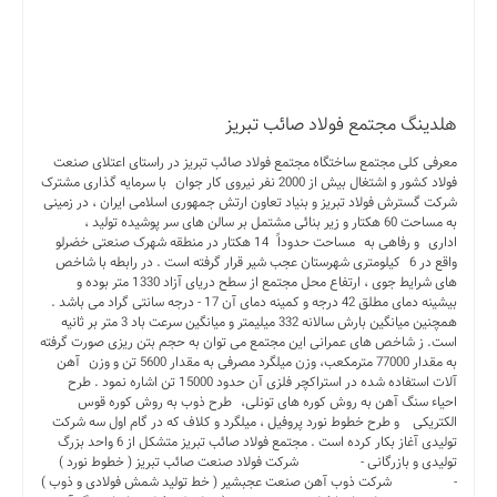
هلدینگ مجتمع فولاد صائب تبریز
معرفی کلی مجتمع ساختگاه مجتمع فولاد صائب تبریز در راستای اعتلای صنعت
فولاد کشور و اشتغال بیش از 2000 نفر نیروی کار جوان با سرمایه گذاری مشترک
شرکت گسترش فولاد تبریز و بنیاد تعاون ارتش جمهوری اسلامی ایران ، در زمینی
به مساحت 60 هکتار و زیر بنائی مشتمل بر سالن های سر پوشیده تولید ،
اداری و رفاهی به مساحت حدوداً 14 هکتار در منطقه شهرک صنعتی خضرلو
واقع در 6 کیلومتری شهرستان عجب شیر قرار گرفته است . در رابطه با شاخص
های شرایط جوی ، ارتفاع محل مجتمع از سطح دریای آزاد 1330 متر بوده و
بیشینه دمای مطلق 42 درجه و کمینه دمای آن 17 - درجه سانتی گراد می باشد .
همچنین میانگین بارش سالانه 332 میلیمتر و میانگین سرعت باد 3 متر بر ثانیه
است. ز شاخص های عمرانی این مجتمع می توان به حجم بتن ریزی صورت گرفته
به مقدار 77000 مترمکعب، وزن میلگرد مصرفی به مقدار 5600 تن و وزن آهن
آلات استفاده شده در استراکچر فلزی آن حدود 15000 تن اشاره نمود . طرح
احیاء سنگ آهن به روش کوره های تونلی، طرح ذوب به روش کوره قوس
الکتریکی و طرح خطوط نورد پروفیل ، میلگرد و کلاف که در گام اول سه شرکت
تولیدی آغاز بکار کرده است . مجتمع فولاد صائب تبریز متشکل از 6 واحد بزرگ
تولیدی و بازرگانی - شرکت فولاد صنعت صائب تبریز ( خطوط نورد )
- شرکت ذوب آهن صنعت عجبشیر ( خط تولید شمش فولادی و ذوب )