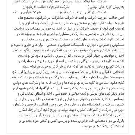
- شرکت احیا فولاد سهند عجبشیر ( خط تولید فولاد خام از سنگ آهن
به روش کوره های تونلی ) - شرکت آذر فولاد صائب آذربایجان
- شرکت بازرگانی سهند صائب تبریز - شرکت فرآوری سنگ
آهن صائب اموریت شرکت و اهداف شرکت مشارکت در شرکتها ، مجتمع ها ،
طرح ها، واحدهای تولیدی صنعتی و خدماتی به منظور ایجاد، راه اندازی و یا
توسعه این گونه واحدها، شرکت برای نیل به اهداف خود در عملیات زیر مبادرت
می نماید: طراحی مهندسی، مشارکت و مشاوره و اجرای طرح ها و پروژه ها در
احداث کارخانجات و واحد های تولیدی ، صنعتی و کشاورزی و ساختمانی و
مسکونی و عمرانی ، تجاری ، تاسیسات عمرانی و صنعتی ،انبار های فلزی و سوله و
سازه های فولادی بصورت مرتفع ، ذوب ، ریخته گری ، احیاء و نورد میلگرد ساده و
آجدار، فولادهای چهار گوش و ساده ، انواع سپری ، نبشی و ناودانی و تسمه،
اقدام به کلیه فعالیتهای بازرگانی و خدماتی اعم از خرید و فروش ، صادرات و
واردات توزیع و پخش و تولید هر گونه کالای بازرگانی و خرید هرگونه سهام
اشخاص حقوقی و حقیقی و اخذ تسهیلات مالی و اعتباری ( ارزی و ریالی) از بانکها
و موسسات مالی و اعتباری داخلی و خارجی ، شرکت در مناقصات و مزایدات و عقد
کلیه عقود اسلامی با کلیه سازمانها و نهادها و وزارت خانه ها و شرکت های دولتی
و خصوصی داخلی و خارجی، مشارکت و عقد قرارداد با ارگانها، ادارات و شهرداری
ها و دیگر نهادهای دولتی و نیمه دولتی و خصوصی ، اخذ و اعطای نمایندگی و
لیسانس به کلیه اشخاص حقیقی و حقوقی و ایجاد شعبه در داخل و یا خارج از
کشور، شرکت در نمایشگاه های داخلی و خارجی و بین المللی ، ترخیص کالاهای
مورد نیاز شرکت از گمرکات کشور، تهیه، تولید و توزیع کلیه فروآلیاژها، امکان
سنجی ، اکتشاف، ثبت محدوده، استخراج و بهره برداری و فرآوری از معادن ،
بازرگانی مواد معدنی خام فرآوری شده و بررسی کمی و کیفی مواد معدنی و
احداث آزمایشگاه های مربوطه.