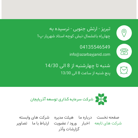
تبریز - ارتش جنوبی - نرسیده به
چهارراه باغشمال-نبش کوچه استاد شهریار-پ1
04135546549
info@azarbayjanid.com
شنبه تا چهارشنبه از 8 الی 14/30
پنج شنبه از ساعت 8 الی 13/30
صفحه نخست
درباره ما
هيئت مديره
شرکت های وابسته
شرکت های تابعه
اخبار
ورود / عضویت
ارتباط با ما
تصاویر
گزارشات وآذر